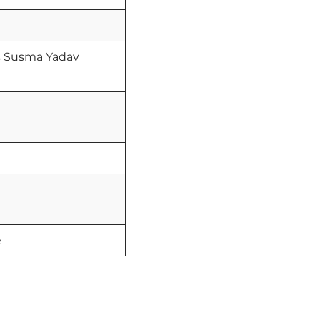
rs Susma Yadav
e