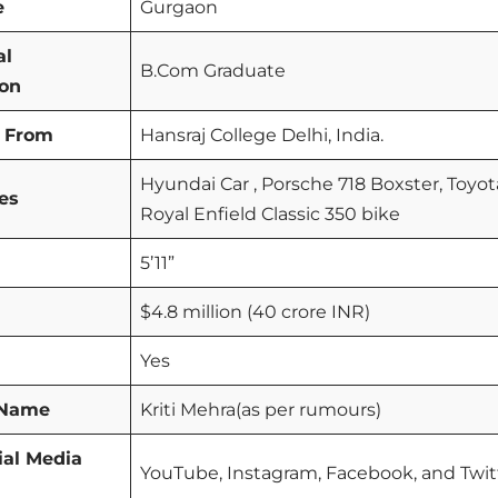
e
Gurgaon
al
B.Com Graduate
ion
 From
Hansraj College Delhi, India.
Hyundai Car , Porsche 718 Boxster, Toyo
es
Royal Enfield Classic 350 bike
5’11”
$4.8 million (40 crore INR)
Yes
d Name
Kriti Mehra(as per rumours)
ial Media
YouTube, Instagram, Facebook, and Twit