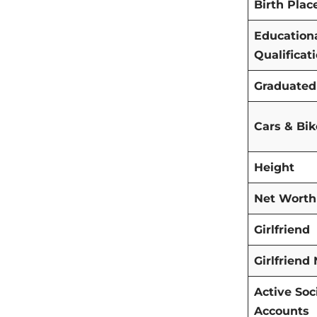
Birth Plac
Education
Qualificat
Graduated
Cars & Bik
Height
Net Worth
Girlfriend
Girlfrien
Active Soc
Accounts