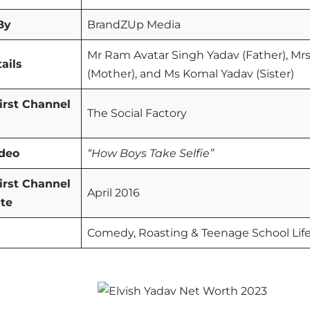
By
BrandZUp Media
Mr Ram Avatar Singh Yadav (Father), M
ails
(Mother), and Ms Komal Yadav (Sister)
irst Channel
The Social Factory
ideo
“How Boys Take Selfie”
irst Channel
April 2016
te
Comedy, Roasting & Teenage School Lif