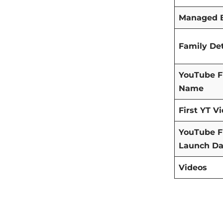
Managed 
Family Det
YouTube F
Name
First YT V
YouTube F
Launch Da
Videos