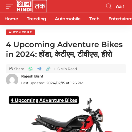
Aa
Home
Trending
Automobile
Tech
Entertain
AUTOMOBILE
4 Upcoming Adventure Bikes
in 2024: होंडा, केटीएम, टीवीएस, हीरो
Share
6 Min Read
Rajesh Bisht
Last updated: 2024/02/15 at 1:26 PM