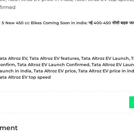
firmed
:
5 New 450 cc Bikes Coming Soon in India: नई 400-450 सीसी बाइक जल्द आ रह
ata Altroz EV
,
Tata Altroz EV features
,
Tata Altroz EV Launch
,
T
onfirm
,
Tata Altroz EV Launch Confirmed
,
Tata Altroz EV Lau
aunch in india
,
Tata Altroz EV price
,
Tata Altroz EV price in in
ata Altroz EV top speed
mment