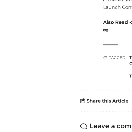
Launch Con
Also Read -
तक
T
TAGGED:
C
L
T
Share this Article
Leave a co