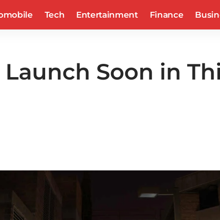
omobile
Tech
Entertainment
Finance
Busin
aunch Soon in This 