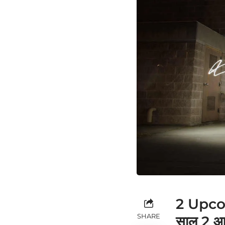
2 Upco
SHARE
साल 2 आगा