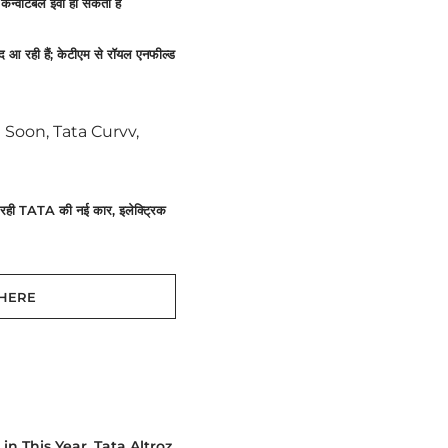
्वर्टिबल ईवी हो सकता है
ी हैं; केटीएम से रॉयल एनफील्ड
Soon, Tata Curvv,
ही TATA की नई कार, इलेक्ट्रिक
 HERE
in This Year
,
Tata Altroz