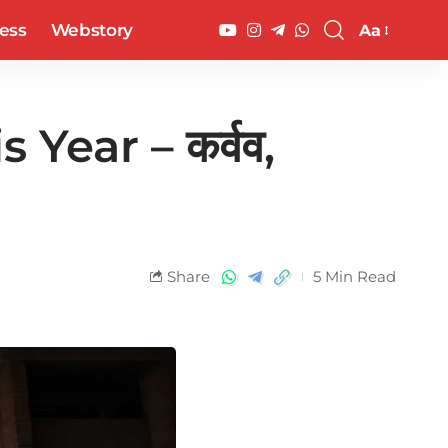
ess
Webstory
Aa
Year – कर्वव,
Share
5 Min Read