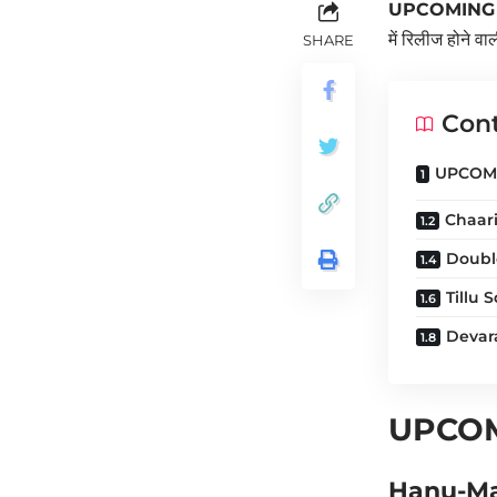
UPCOMING i
में रिलीज होने वाल
SHARE
Con
UPCOMI
Chaari 
Double
Tillu 
Devara
UPCOM
Hanu-Man