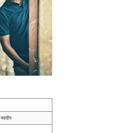
, नवदीप