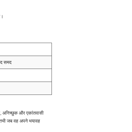
ी।
्मद समद
ल, अनिच्छुक और एकांतवासी
ल तभी जब वह अपने भयावह