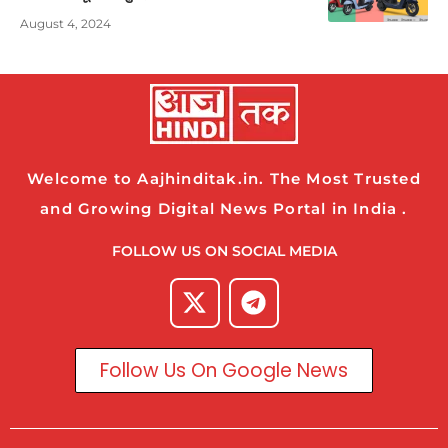
August 4, 2024
Welcome to Aajhinditak.in. The Most Trusted
and Growing Digital News Portal in India .
FOLLOW US ON SOCIAL MEDIA
Follow Us On Google News