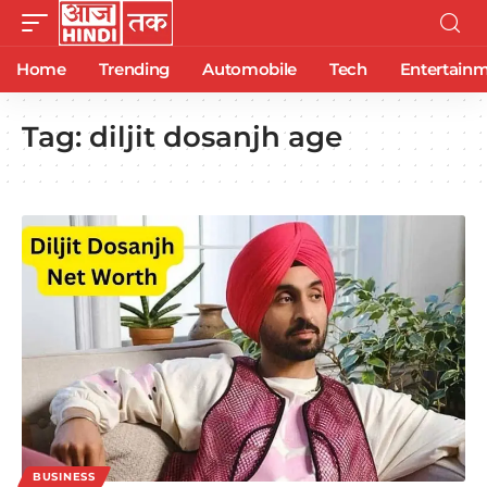
Home
Trending
Automobile
Tech
Entertain
Tag:
diljit dosanjh age
BUSINESS