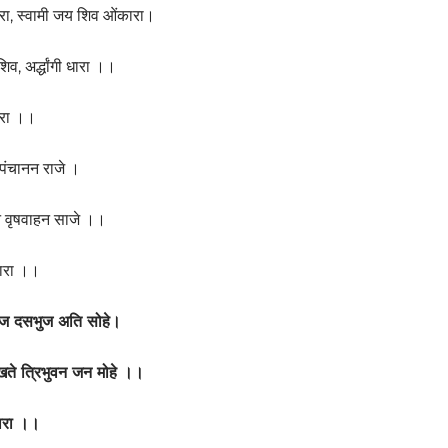
ा, स्वामी जय शिव ओंकारा।
ाशिव, अर्द्धांगी धारा ।।
रा ।।
पंचानन राजे ।
न वृषवाहन साजे ।।
ारा ।।
र्भुज दसभुज अति सोहे।
खते त्रिभुवन जन मोहे ।।
ारा ।।