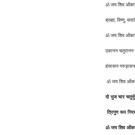
ॐ जय शिव ओंकार
ब्रह्मा, विष्णु, सद
ॐ जय शिव ओंका
एकानन चतुरानन 
हंसासन गरुड़ास
ॐ जय शिव ओंक
दो भुज चार चतु
त्रिगुण रूप निर
ॐ जय शिव ओंक