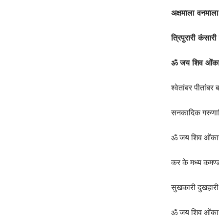
अक्षमाला वनमाला
त्रिपुरारी कंसा
ॐ जय शिव ओंक
श्वेतांबर पीतांबर
सनकादिक गरुणाद
ॐ जय शिव ओंका
कर के मध्य कमण्
सुखकारी दुखहा
ॐ जय शिव ओंका