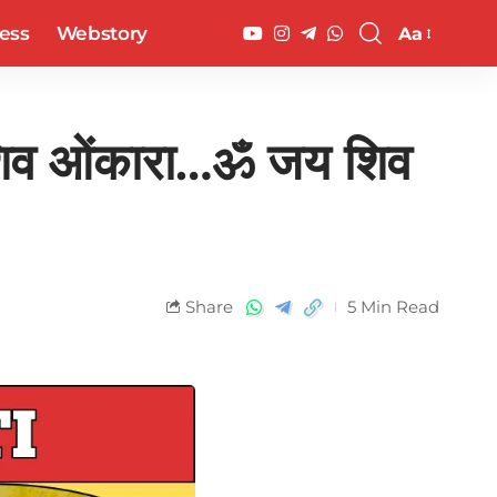
ess
Webstory
Aa
शिव ओंकारा…ॐ जय शिव
Share
5 Min Read