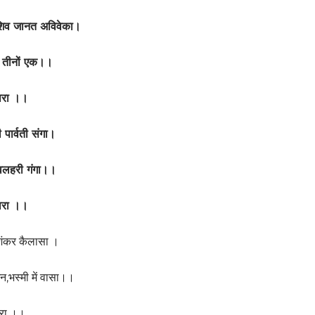
सदाशिव जानत अविवेका।
 ये तीनों एक।।
ारा ।।
ी पार्वती संगा।
,शिवलहरी गंगा।।
ारा ।।
ती,शंकर कैलासा ।
न,भस्मी में वासा।।
रा ।।