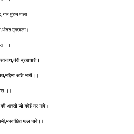
 है, गल मुंडन माला।
त,ओढ़त मृगछाला।।
रा ।।
िश्वनाथ,नंदी ब्रह्मचारी।
ावत,महिमा अति भारी।।
ारा ।।
जी की आरती जो कोई नर गावे।
वामी,मनवांछित फल पावे।।