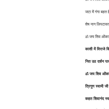
जटा में गंगा बहत
शेष नाग लिपटाव
ॐ जय शिव ओंका
काशी में विराजे व
नित उठ दर्शन प
ॐ जय शिव ओंक
त्रिगुण स्वामी 
कहत शिवानंद स्